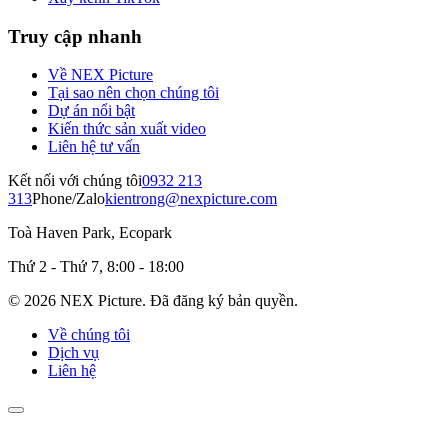
Truy cập nhanh
Về NEX Picture
Tại sao nên chọn chúng tôi
Dự án nổi bật
Kiến thức sản xuất video
Liên hệ tư vấn
Kết nối với chúng tôi
0932 213
313
Phone/Zalo
kientrong@nexpicture.com
Toà Haven Park, Ecopark
Thứ 2 - Thứ 7, 8:00 - 18:00
©
2026
NEX Picture
.
Đã đăng ký bản quyền.
Về chúng tôi
Dịch vụ
Liên hệ