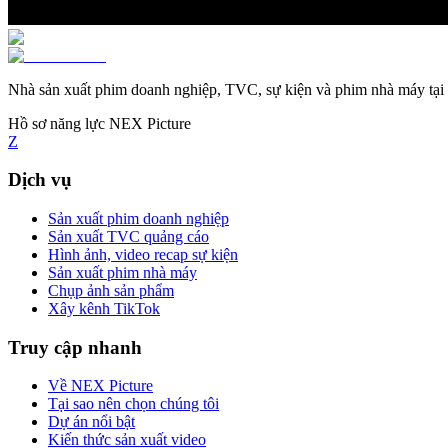
Nhà sản xuất phim doanh nghiệp, TVC, sự kiện và phim nhà máy tại
Hồ sơ năng lực NEX Picture
Z
Dịch vụ
Sản xuất phim doanh nghiệp
Sản xuất TVC quảng cáo
Hình ảnh, video recap sự kiện
Sản xuất phim nhà máy
Chụp ảnh sản phẩm
Xây kênh TikTok
Truy cập nhanh
Về NEX Picture
Tại sao nên chọn chúng tôi
Dự án nổi bật
Kiến thức sản xuất video