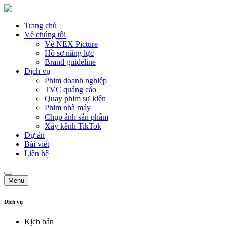
Trang chủ
Về chúng tôi
Về NEX Picture
Hồ sơ năng lực
Brand guideline
Dịch vụ
Phim doanh nghiệp
TVC quảng cáo
Quay phim sự kiện
Phim nhà máy
Chụp ảnh sản phẩm
Xây kênh TikTok
Dự án
Bài viết
Liên hệ
Menu
Dịch vụ
Kịch bản